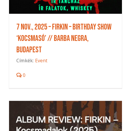
7 Nov., 2025 – FIRKIN – Birthday Show
‘KocsmaSó’ // BARBA NEGRA,
Budapest
Címkék:
Event
0