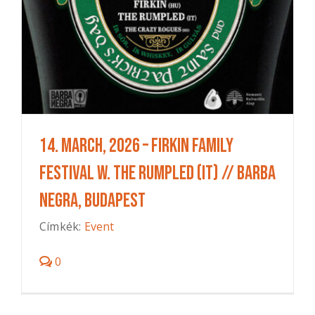
14. March, 2026 – FIRKIN FAMILY
FESTIVAL w. The Rumpled (IT) // BARBA
NEGRA, Budapest
Címkék:
Event
0