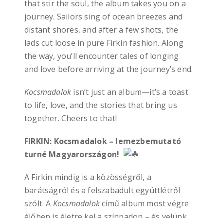
that stir the soul, the album takes you on a
journey. Sailors sing of ocean breezes and
distant shores, and after a few shots, the
lads cut loose in pure Firkin fashion. Along
the way, you’ll encounter tales of longing
and love before arriving at the journey’s end.
Kocsmadalok
isn’t just an album—it’s a toast
to life, love, and the stories that bring us
together. Cheers to that!
FIRKIN: Kocsmadalok – lemezbemutató
turné Magyarországon!
A Firkin mindig is a közösségről, a
barátságról és a felszabadult együttlétről
szólt. A
Kocsmadalok
című album most végre
élőben is életre kel a színpadon – és velünk