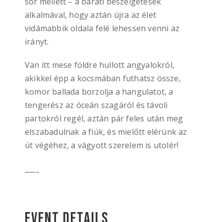
sör mellett – a baráti beszélgetések
alkalmával, hogy aztán újra az élet
vidámabbik oldala felé lehessen venni az
irányt.
Van itt mese földre hullott angyalokról,
akikkel épp a kocsmában futhatsz össze,
komor ballada borzolja a hangulatot, a
tengerész az óceán szagáról és távoli
partokról regél, aztán pár feles után meg
elszabadulnak a fiúk, és mielőtt elérünk az
út végéhez, a vágyott szerelem is utolér!
____
Event Details