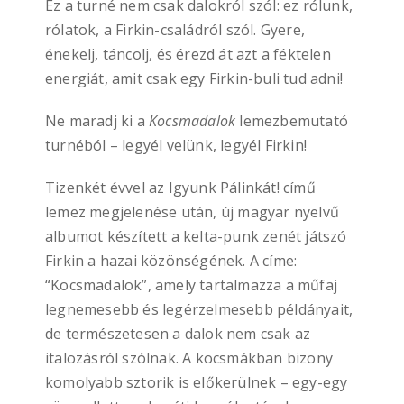
Ez a turné nem csak dalokról szól: ez rólunk,
rólatok, a Firkin-családról szól. Gyere,
énekelj, táncolj, és érezd át azt a féktelen
energiát, amit csak egy Firkin-buli tud adni!
Ne maradj ki a
Kocsmadalok
lemezbemutató
turnéból – legyél velünk, legyél Firkin!
Tizenkét évvel az Igyunk Pálinkát! című
lemez megjelenése után, új magyar nyelvű
albumot készített a kelta-punk zenét játszó
Firkin a hazai közönségének. A címe:
“Kocsmadalok”, amely tartalmazza a műfaj
legnemesebb és legérzelmesebb példányait,
de természetesen a dalok nem csak az
italozásról szólnak. A kocsmákban bizony
komolyabb sztorik is előkerülnek – egy-egy