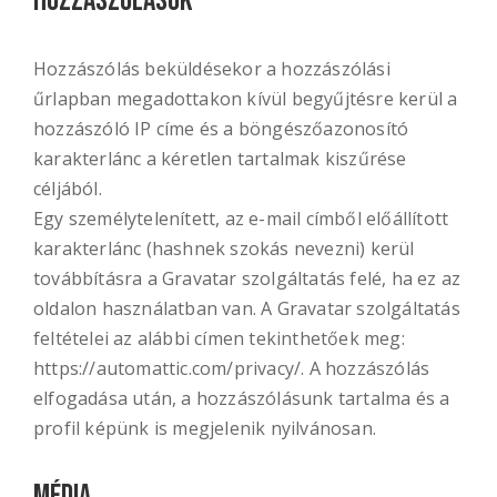
Hozzászólások
Hozzászólás beküldésekor a hozzászólási
űrlapban megadottakon kívül begyűjtésre kerül a
hozzászóló IP címe és a böngészőazonosító
karakterlánc a kéretlen tartalmak kiszűrése
céljából.
Egy személytelenített, az e-mail címből előállított
karakterlánc (hashnek szokás nevezni) kerül
továbbításra a Gravatar szolgáltatás felé, ha ez az
oldalon használatban van. A Gravatar szolgáltatás
feltételei az alábbi címen tekinthetőek meg:
https://automattic.com/privacy/. A hozzászólás
elfogadása után, a hozzászólásunk tartalma és a
profil képünk is megjelenik nyilvánosan.
Média