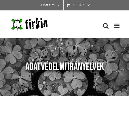
Kihagyás
Adataim
KOSÁR
Adatvédelmi irányelvek