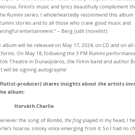
orous. Firkin’s music and lyrics beautifully complement th
the Rumini series. I wholeheartedly recommend this album 
Rumini stories and to all those who crave good music and
ningful entertainment.” – Berg Judit (novelist)
 album will be released on May 17, 2024, on CD and on all 
tforms. On May 18, following the 3 PM Rumini performance
tók Theatre in Dunaújváros, the Firkin band and author B
it will be signing autographs!
(flutist-producer) shares insights about the artists inv
the album:
orváth Charlie
enever the song of
Rombó, the frog
played in my head, I h
rlie’s hoarse, smoky voice emerging from it. So I had no c