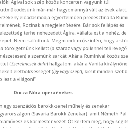
alóki Ágival sok szép közös koncerten vagyunk túl,
üttműködésünk már-már hagyománnyá vált az évek alatt. A
érzékeny előadásmódja egyértelműen predesztinálta Rumi
relmének, Rozinak a megjelenítésére. Bár sok fellépés és
elezettség terhe nehezedett Ágira, vállalta ezt a nehéz, de
repet. Nem csalódtunk. Megmondom őszintén, hogy a stú
a törölgetnünk kellett (a száraz vagy pollennel teli levegő 
mészetesen) a szemünk sarkát. Akár a Ruminival közös sz
ttet (
Szerelmesek dala
) hallgatom, akár a Vanita királynőne
nekelt életbölcsességet (
Így vagy szép!
), kicsit minden szebb
b lesz a világon!”
cza Nóra operaénekes
n egy szenzációs barokk-zenei műhely és zenekar
yarországon (Savaria Barokk Zenekar), amit Németh Pál
olaművész és karmester vezet. Őt kértem meg, hogy segít