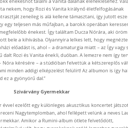
okk énekesnőt találni a Vanita dalának elénekléséhez. Val
ta nekem, hogy Rozi és Vanita királynő életfelfogásának
trasztját zeneileg is alá kellene támasztani, így jutott esz
y egy teljesen más műfajban, a barokk operában keresse
megfelelőbb énekest. Így találtam Ducza Nórára, aki örö
ott bele a kihívásba. Olyannyira lelkes lett, hogy megnézte
nházi előadást is, ahol – a dramaturgia miatt – az Így vagy 
ű dalt Rozi és Vanita énekli, duóban. A lemezre nem így ter
– Nóra kérésére – a stúdióban felvettük a kétszereplős vál
 ami minden addigi elképzelést felülírt! Az albumon is így ha
d ez a gyönyörű dal.”
ivárvány Gyermekkar
r évvel ezelőtt egy különleges akusztikus koncertet játszo
receni Nagytemplomban, ahol fellépett velünk a neves Lau
rmekkar. Amikor a Rumini-album ötlete felvetődött,