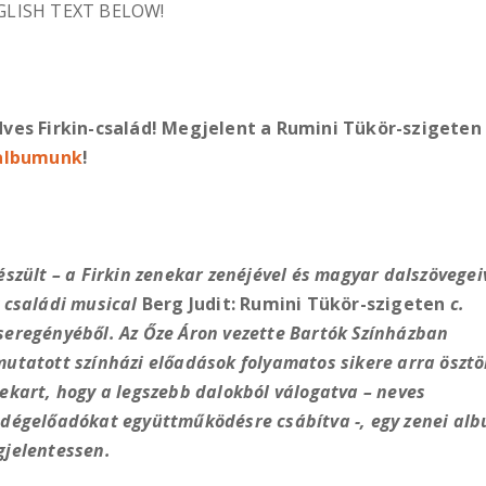
GLISH TEXT BELOW!
ves Firkin-család! Megjelent a Rumini Tükör-szigeten
 albumunk
!
észült – a Firkin zenekar zenéjével és magyar dalszövegei
 családi musical
Berg Judit: Rumini Tükör-szigeten
c.
eregényéből. Az Őze Áron vezette Bartók Színházban
utatott színházi előadások folyamatos sikere arra ösztö
ekart, hogy a legszebb dalokból válogatva – neves
dégelőadókat együttműködésre csábítva -, egy zenei alb
jelentessen.