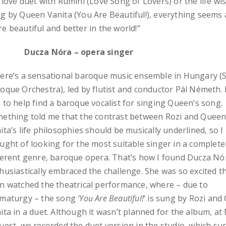
 love duet with Rumini (Love Song of Lovers) or the life w
g by Queen Vanita (You Are Beautiful!), everything seems a
e beautiful and better in the world!”
cza Nóra – opera singer
ere’s a sensational baroque music ensemble in Hungary (
oque Orchestra), led by flutist and conductor Pál Németh. 
 to help find a baroque vocalist for singing Queen’s song.
ething told me that the contrast between Rozi and Quee
ita’s life philosophies should be musically underlined, so I
ught of looking for the most suitable singer in a complete
ferent genre, baroque opera. That’s how I found Ducza Nó
husiastically embraced the challenge. She was so excited t
n watched the theatrical performance, where – due to
maturgy – the song
‘You Are Beautiful!
‘ is sung by Rozi an
ita in a duet. Although it wasn’t planned for the album, at
uest, we recorded the duet version in the studio, which su