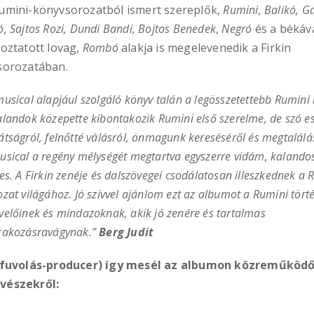
umini-könyvsorozatból ismert szereplők,
Rumini, Balikó, Ga
ó, Sajtos Rozi, Dundi Bandi, Bojtos Benedek
,
Negró
és a békáv
toztatott lovag,
Rombó
alakja is megelevenedik a Firkin
sorozatában.
musical alapjául szolgáló könyv talán a
legösszetettebb Rumini 
alandok közepette kibontakozik Rumini első szerelme, de szó es
átságról,
felnőtté válásról, önmagunk kereséséről és megtalálá
usical a regény mélységét megtartva egyszerre vidám, kalando
ces. A Firkin zenéje és dalszövegei csodálatosan
illeszkednek a 
ozat világához. Jó szívvel ajánlom ezt az albumot a Rumini tört
velőinek és
mindazoknak, akik jó zenére és tartalmas
rakozásra
vágynak.”
Berg Judit
(fuvolás-producer) így mesél az albumon közreműköd
vészekről: