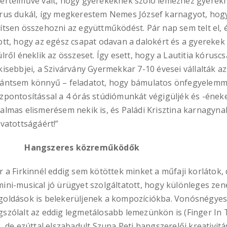
értelművé vált, hogy gyerekeknek szóló lemezhez gyerek
rus dukál, így megkerestem Nemes József karnagyot, hogy
ítsen összehozni az együttműködést. Pár nap sem telt el, é
ott, hogy az egész csapat odavan a dalokért és a gyerekek
ülről éneklik az összeset. Így esett, hogy a Lautitia kóruscs
kisebbjei, a Szivárvány Gyermekkar 7-10 évesei vállalták az
ántsem könnyű – feladatot, hogy bámulatos önfegyelemm
zpontosítással a 4 órás stúdiómunkát végigüljék és -éneke
almas elismerésem nekik is, és Paládi Krisztina karnagyna
ivatottságáért!”
ngszeres közreműködők
r a Firkinnél eddig sem kötöttek minket a műfaji korlátok, 
ini-musical jó ürügyet szolgáltatott, hogy különleges zen
oldások is belekerüljenek a kompozíciókba. Vonósnégye
szólalt az eddig legmetálosabb lemezünkön is (Finger In
), de ezúttal elszabadult Szuna Peti hangszerelői kreativitá