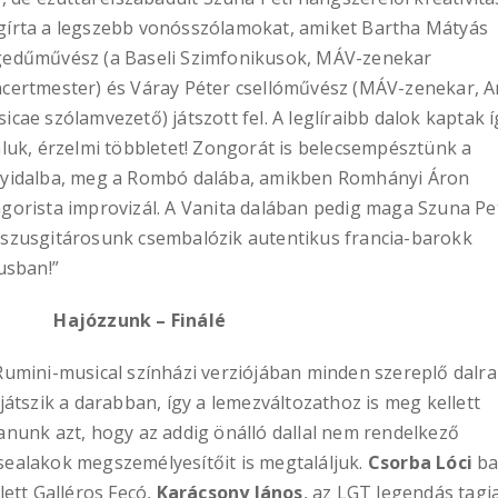
írta a legszebb vonósszólamokat, amiket Bartha Mátyás
edűművész (a Baseli Szimfonikusok, MÁV-zenekar
certmester) és Váray Péter csellóművész (MÁV-zenekar, 
icae szólamvezető) játszott fel. A leglíraibb dalok kaptak í
aluk, érzelmi többletet! Zongorát is belecsempésztünk a
yidalba, meg a Rombó dalába, amikben Romhányi Áron
gorista improvizál. A Vanita dalában pedig maga Szuna Pe
szusgitárosunk csembalózik autentikus francia-barokk
lusban!”
józzunk – Finálé
Rumini-musical színházi verziójában minden szereplő dalra
 játszik a darabban, így a lemezváltozathoz is meg kellett
anunk azt, hogy az addig önálló dallal nem rendelkező
ealakok megszemélyesítőit is megtaláljuk.
Csorba Lóci
ba
 lett Galléros Fecó,
Karácsony János
, az LGT legendás tagj