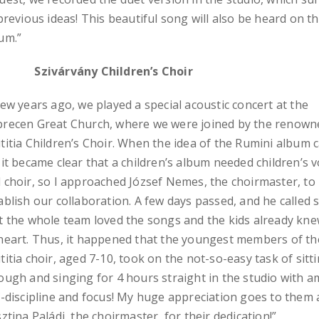
 previous ideas! This beautiful song will also be heard on t
um.”
ivárvány Children’s Choir
few years ago, we played a special acoustic concert at the
recen Great Church, where we were joined by the renown
titia Children’s Choir. When the idea of the Rumini album
 it became clear that a children’s album needed children’s v
 choir, so I approached József Nemes, the choirmaster, to 
ablish our collaboration. A few days passed, and he called 
t the whole team loved the songs and the kids already kn
heart. Thus, it happened that the youngest members of th
titia choir, aged 7-10, took on the not-so-easy task of sitt
ough and singing for 4 hours straight in the studio with 
f-discipline and focus! My huge appreciation goes to them 
sztina Paládi, the choirmaster, for their dedication!”