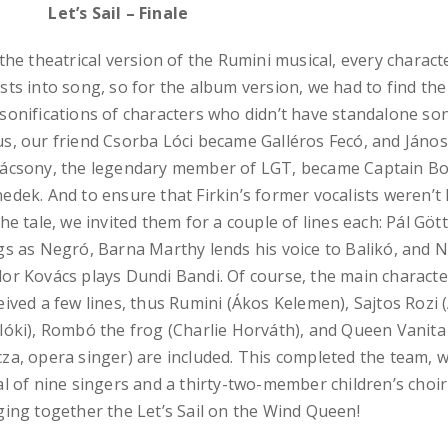
t’s Sail – Finale
 the theatrical version of the Rumini musical, every charact
sts into song, so for the album version, we had to find the
sonifications of characters who didn’t have standalone so
s, our friend Csorba Lóci became Galléros Fecó, and János
ácsony, the legendary member of LGT, became Captain Bo
edek. And to ensure that Firkin’s former vocalists weren’t 
the tale, we invited them for a couple of lines each: Pál Göt
gs as Negró, Barna Marthy lends his voice to Balikó, and
or Kovács plays Dundi Bandi. Of course, the main characte
eived a few lines, thus Rumini (Ákos Kelemen), Sajtos Rozi 
lóki), Rombó the frog (Charlie Horváth), and Queen Vanita
za, opera singer) are included. This completed the team, w
al of nine singers and a thirty-two-member children’s choir
ging together the Let’s Sail on the Wind Queen!