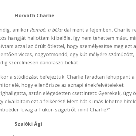
orváth Charlie
ndig, amikor
Rombó, a béka
dal ment a fejemben, Charlie r
tös hangját hallottam ki belőle, így nem tehettem mást, mi
hívtam azzal az őrült ötlettel, hogy személyesítse meg ezt 
tentően vicces, nagyotmondó, egy kút mélyére száműzött,
dig szerelmesen danolászó békát.
kor a stúdiózást befejeztük, Charlie fáradtan lehuppant a
itor elé, hogy ellenőrizze az aznapi énekfelvételeket.
ighallgatta, aztán elégedetten csettintett: Gyerekek, úgy ö
y elvállaltam ezt a felkérést! Mert hát ki más lehetne hite
boéder lovag a Tükör-szigetről, mint Charlie?”
zalóki Ági