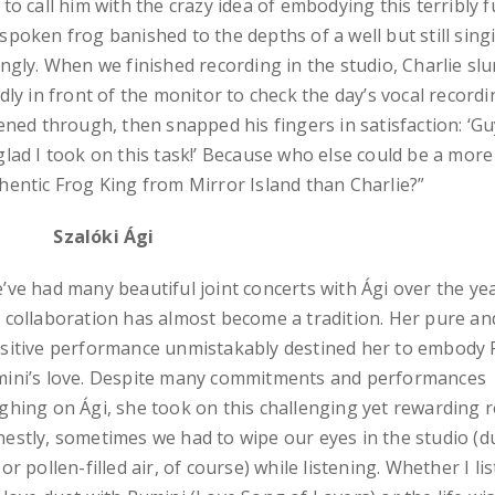
 to call him with the crazy idea of embodying this terribly 
spoken frog banished to the depths of a well but still sing
ingly. When we finished recording in the studio, Charlie s
edly in front of the monitor to check the day’s vocal record
tened through, then snapped his fingers in satisfaction: ‘Gu
glad I took on this task!’ Because who else could be a more
hentic Frog King from Mirror Island than Charlie?”
zalóki Ági
’ve had many beautiful joint concerts with Ági over the ye
 collaboration has almost become a tradition. Her pure an
sitive performance unmistakably destined her to embody 
ini’s love. Despite many commitments and performances
ghing on Ági, she took on this challenging yet rewarding r
estly, sometimes we had to wipe our eyes in the studio (d
 or pollen-filled air, of course) while listening. Whether I li