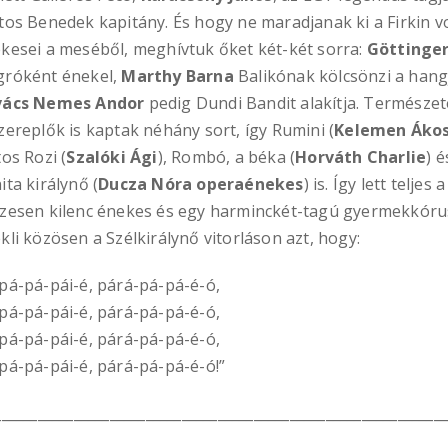
tos Benedek kapitány. És hogy ne maradjanak ki a Firkin vo
kesei a meséből, meghívtuk őket két-két sorra:
Göttinger
róként énekel,
Marthy Barna
Balikónak kölcsönzi a hang
vács Nemes Andor
pedig Dundi Bandit alakítja. Természe
zereplők is kaptak néhány sort, így Rumini (
Kelemen Áko
tos Rozi (
Szalóki Ági
), Rombó, a béka (
Horváth Charlie
) é
ita királynő (
Ducza Nóra operaénekes
) is. Így lett teljes 
zesen kilenc énekes és egy harminckét-tagú gyermekkóru
kli közösen a Szélkirálynő vitorláson azt, hogy:
pá-pá-pái-é, párá-pá-pá-é-ó,
pá-pá-pái-é, párá-pá-pá-é-ó,
pá-pá-pái-é, párá-pá-pá-é-ó,
pá-pá-pái-é, párá-pá-pá-é-ó!”
______________________________________________________________