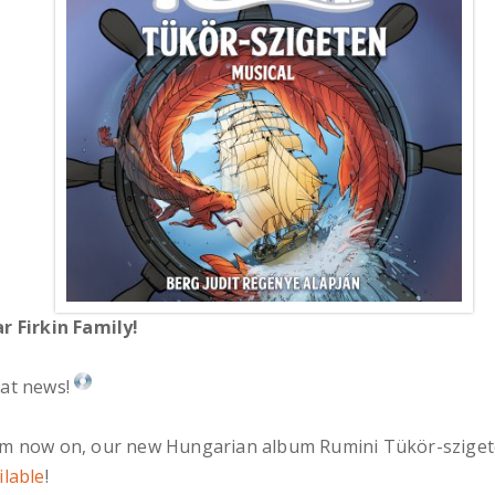
r Firkin Family!
at news!
m now on, our new Hungarian album Rumini Tükör-sziget
ilable
!